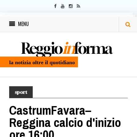
MENU
Reggio
in
forma
la notizia oltre il quotidiano
sport
CastrumFavara–
Reggina calcio d'inizio
ore 16:00