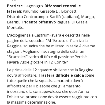
Portiere
: Lagonigro.
Difensori
centrali e
laterali
: Palumbo, Girasole D., Blondett,
Distratto
Centrocampo: Barillà (capitano), Mungo,
Laaribi.
Tridente offensivo
:Ragusa, Di Grazia,
Montalto.
L'accoglienza a CastrumFavara è descritta nelle
pagine della squadra: "
Al "Bruccoleri" arriva la
Reggina, squadra che ha militato in serie A diverse
stagioni. Vogliamo il sostegno della città, un
"Bruccoleri" carico di tifo e di passione.Perché
Favara vuole giocare in 12. Con te!"
La prima delle 12 squadre siciliane che la Reggina
dovrà affrontare.
Trasfera difficile
e
calda
come
tutte quelle che la squadra amaranto dovrà
affrontare per il blasone che gli amaranto
indossano e la consapevolezza che quest'anno
l'obiettivo promozione dovrà essere raggiunto con
la massima determinazione.