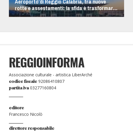
Aeroporto di Reggio Calabria, tra nuove
rotte e assestamenti: la sfida è trasformare i
voli in sviluppo
REGGIOINFORMA
Associazione culturale - artistica LiberArché
92086410807
codice fiscale
03277160804
partita iva
editore
Francesco Nicolò
direttore responsabile