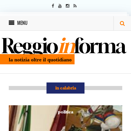
MENU
Reggio
in
forma
la notizia oltre il quotidiano
in calabria
politica