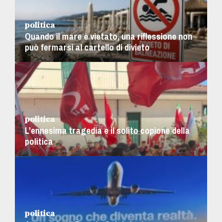
politica
Quando il mare è vietato, una riflessione non
può fermarsi al cartello di divieto
politica
L’ennesima tragedia e il solito copione della
politica
politica