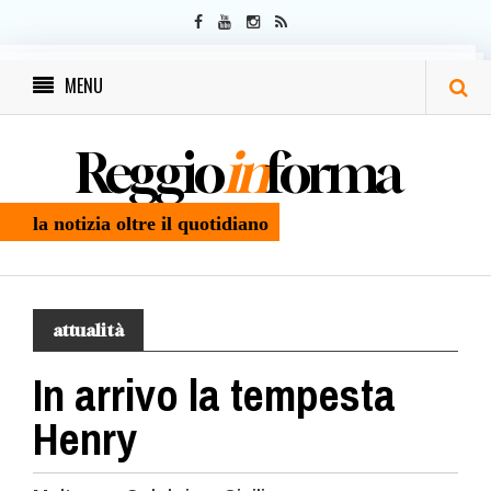
MENU
Reggio
in
forma
la notizia oltre il quotidiano
attualità
In arrivo la tempesta
Henry