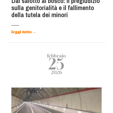
Dal salotto al bosco: il pregiudizio
sulla genitorialità e il fallimento
della tutela dei minori
leggi tutto
→
febbraio
25
2026