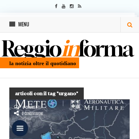
MENU
Reggio
in
forma
la notizia oltre il quotidiano
articoli con il tag "urgano"
0 COMMENTI
0 CONDIVISIONI