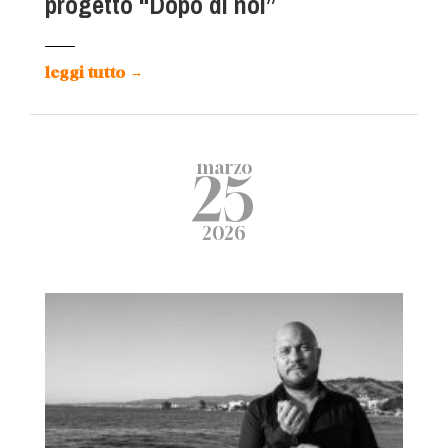
progetto “Dopo di noi”
leggi tutto
→
marzo
25
2026