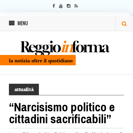
MENU
Reggio
in
forma
la notizia oltre il quotidiano
attualità
“Narcisismo politico e
cittadini sacrificabili”