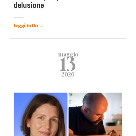
delusione
leggi tutto
→
maggio
13
2026