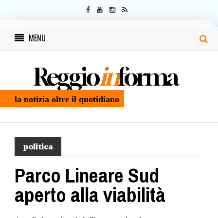
MENU
Reggio
in
forma
la notizia oltre il quotidiano
politica
Parco Lineare Sud
aperto alla viabilità