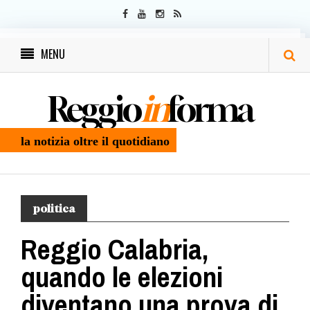
MENU
Reggio
in
forma
la notizia oltre il quotidiano
politica
Reggio Calabria,
quando le elezioni
diventano una prova di