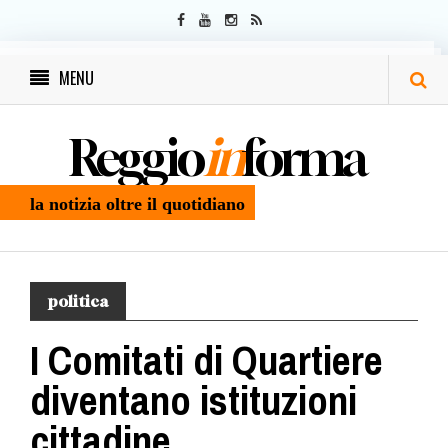
MENU
Reggio
in
forma
la notizia oltre il quotidiano
politica
I Comitati di Quartiere
diventano istituzioni
cittadine