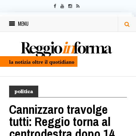
MENU
Reggio
in
forma
la notizia oltre il quotidiano
politica
Cannizzaro travolge
tutti: Reggio torna al
centrodestra dopo 14