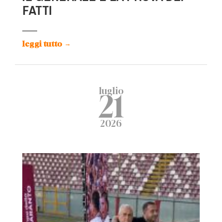
FATTI
leggi tutto
→
luglio
21
2026