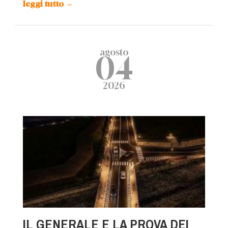
leggi tutto
→
agosto
04
2026
IL GENERALE E LA PROVA DEI