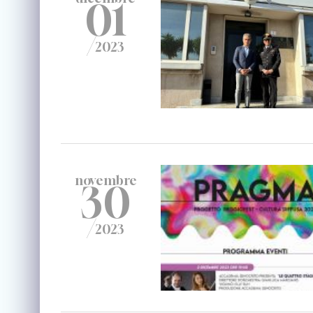
01
/
2023
novembre
30
/
2023