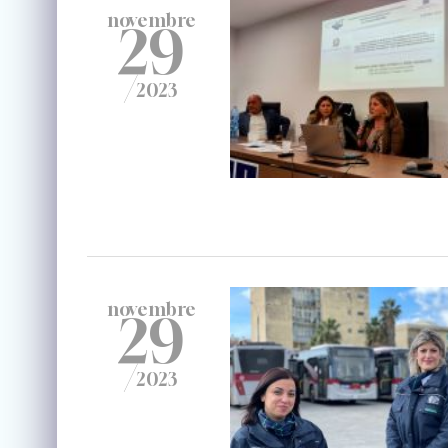
novembre
29
/
2023
novembre
29
/
2023