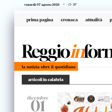
venerdì 07 agosto 2026
28
°
prima pagina
cronaca
attualità
p
generazione z
Reggio
in
for
la notizia oltre il quotidiano
articoli in calabria
dicembre
01