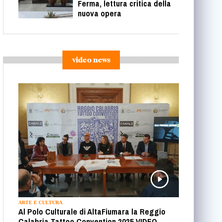
Ferma, lettura critica della
nuova opera
video news
ARTE E CULTURA
Al Polo Culturale di AltaFiumara la Reggio
Calabria Tattoo Convention 2025 VIDEO