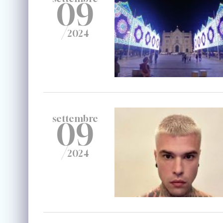
09
/
2024
settembre
09
/
2024