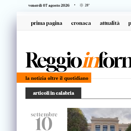
venerdì 07 agosto 2026
28
°
prima pagina
cronaca
attualità
p
generazione z
Reggio
in
for
la notizia oltre il quotidiano
articoli in calabria
settembre
10