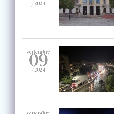
/
2024
settembre
09
/
2024
settembre