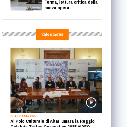
Ferma, lettura critica della
nuova opera
video news
ARTE E CULTURA
Al Polo Culturale di AltaFiumara la Reggio
Calabria Tattoo Convention 2025 VIDEO