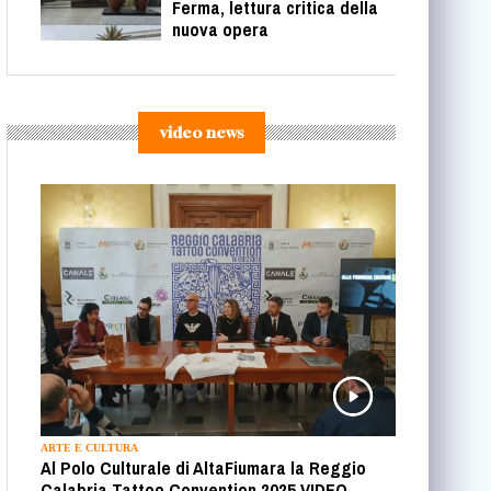
Ferma, lettura critica della
nuova opera
video news
ARTE E CULTURA
Al Polo Culturale di AltaFiumara la Reggio
Calabria Tattoo Convention 2025 VIDEO