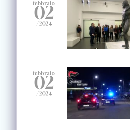
febbraio
02
/
2024
febbraio
02
/
2024