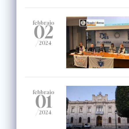
febbraio
02
/
2024
febbraio
01
/
2024