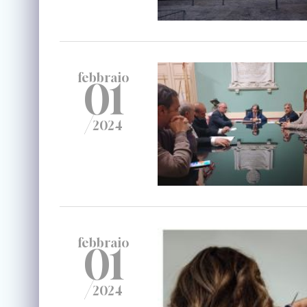
febbraio
01
/
2024
febbraio
01
/
2024