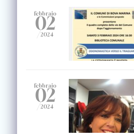
febbraio
02
/
2024
febbraio
02
/
2024