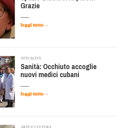
Grazie
leggi tutto
→
ATTUALITÀ
Sanità: Occhiuto accoglie
nuovi medici cubani
leggi tutto
→
ARTE E CULTURA