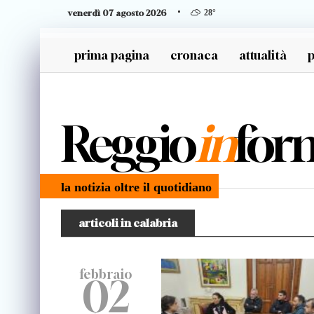
venerdì 07 agosto 2026
28
°
prima pagina
cronaca
attualità
p
generazione z
Reggio
in
for
la notizia oltre il quotidiano
articoli in calabria
febbraio
02