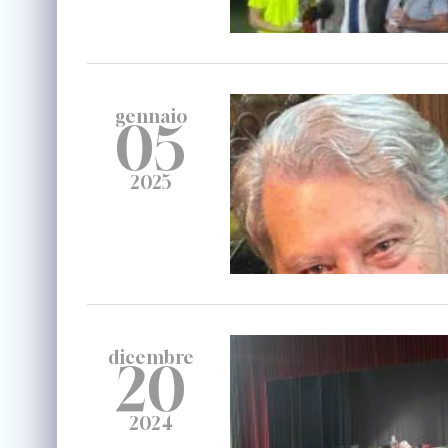
gennaio
05
2025
dicembre
20
2024