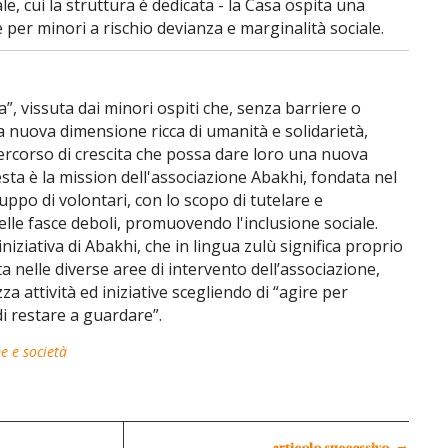
e, cui la struttura è dedicata - la Casa ospita una
 per minori a rischio devianza e marginalità sociale.
a”, vissuta dai minori ospiti che, senza barriere o
a nuova dimensione ricca di umanità e solidarietà,
rcorso di crescita che possa dare loro una nuova
uesta è la mission dell'associazione Abakhi, fondata nel
uppo di volontari, con lo scopo di tutelare e
elle fasce deboli, promuovendo l'inclusione sociale.
iniziativa di Abakhi, che in lingua zulù significa proprio
ta nelle diverse aree di intervento dell’associazione,
za attività ed iniziative scegliendo di “agire per
di restare a guardare”.
e e società
→
articolo successivo