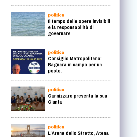
centrodestra ridisegna la
geografia della
rappresentanza
politica
Il tempo delle opere invisibili
e la responsabilità di
governare
politica
Consiglio Metropolitano:
Bagnara in campo per un
posto.
politica
Cannizzaro presenta la sua
Giunta
politica
L’Arena dello Stretto, Atena