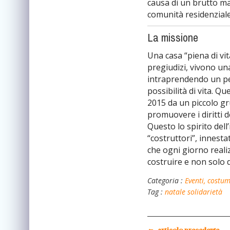
causa di un brutto mal
comunità residenziale
La missione
Una casa “piena di vit
pregiudizi, vivono un
intraprendendo un pe
possibilità di vita. Q
2015 da un piccolo gr
promuovere i diritti d
Questo lo spirito dell’
“costruttori”, innesta
che ogni giorno realiz
costruire e non solo 
Categoria :
Eventi, costum
Tag :
natale
solidarietà
←
articolo precedente