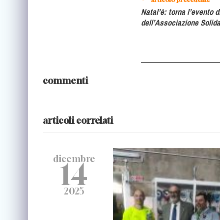
Natal’è: torna l’evento 
dell’Associazione Solida
commenti
articoli correlati
dicembre
14
2025