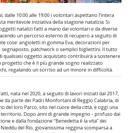
, dalle 10:00 alle 19:00 i volontari aspettano l’intera
ta meritevole iniziativa della stagione natalizia. Si
ggetti natalizi fatti a mano dai volontari e da diverse
acendo un percorso esterno di recupero a seguito di
ante cose: angioletti in gomma Eva, decorazioni per
, segnaposto, patchwork o semplici bigliettini. Il tutto
di qualsiasi oggetto acquistato contribuirà a sostenere
 progetto che è il più grande sogno realizzato
hi, regalando un sorriso ad un minore in difficoltà.
tti, nata nel 2020, a seguito di lavori iniziati dal 2017,
ne da parte dei Padri Monfortani di Reggio Calabria, di
no del loro Parco, sito nel cuore della città, è oggi una
 territorio. Dopo anni di grande impegno - profuso dai
zione e dalla fondazione “Benedetta è la vita” dei
a Nieddu del Rio, giovanissima reggina scomparsa a