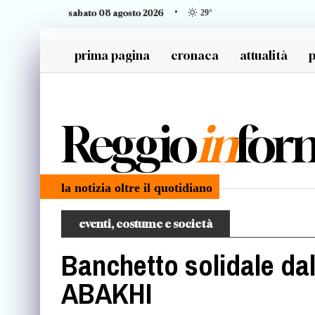
sabato 08 agosto 2026
29
°
prima pagina
cronaca
attualità
p
generazione z
Reggio
in
for
la notizia oltre il quotidiano
eventi, costume e società
Banchetto solidale dal
ABAKHI