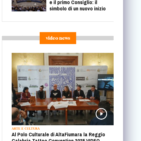
e il primo Consiglio: il
simbolo di un nuovo inizio
video news
ARTE E CULTURA
Al Polo Culturale di AltaFiumara la Reggio
Calabria Tattoo Convention 2025 VIDEO