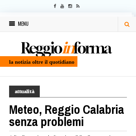
MENU
Reggio
in
forma
la notizia oltre il quotidiano
attualità
Meteo, Reggio Calabria
senza problemi