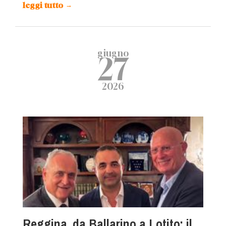
leggi tutto
→
giugno
27
2026
Reggina, da Ballarino a Lotito: il