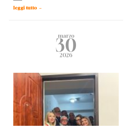
leggi tutto
→
marzo
30
2026