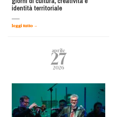
giorni di cultura, creatività e
identità territoriale
leggi tutto
→
aprile
27
2026