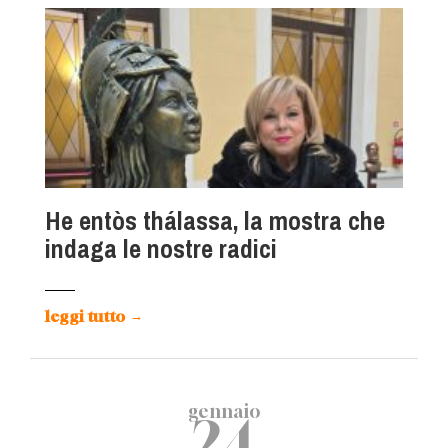
He entòs thálassa, la mostra che
indaga le nostre radici
leggi tutto
→
gennaio
24