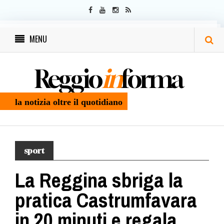
MENU
Reggio
in
forma
la notizia oltre il quotidiano
sport
La Reggina sbriga la
pratica Castrumfavara
in 20 minuti e regala