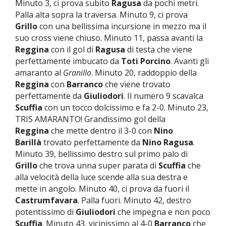
Minuto 3, ci prova subito
Ragusa
da pochi metri.
Palla alta sopra la traversa. Minuto 9, ci prova
Grillo
con una bellissima incursione in mezzo ma il
suo cross viene chiuso. Minuto 11, passa avanti la
Reggina
con il gol di
Ragusa
di testa che viene
perfettamente imbucato da
Toti Porcino
. Avanti gli
amaranto al
Granillo
. Minuto 20, raddoppio della
Reggina
con
Barranco
che viene trovato
perfettamente da
Giuliodori
. Il numero 9 scavalca
Scuffia
con un tocco dolcissimo e fa 2-0. Minuto 23,
TRIS AMARANTO! Grandissimo gol della
Reggina
che mette dentro il 3-0 con
Nino
Barillà
trovato perfettamente da
Nino Ragusa
.
Minuto 39, bellissimo destro sul primo palo di
Grillo
che trova unna super parata di
Scuffia
che
alla velocità della luce scende alla sua destra e
mette in angolo. Minuto 40, ci prova da fuori il
Castrumfavara
. Palla fuori. Minuto 42, destro
potentissimo di
Giuliodori
che impegna e non poco
Scuffia
. Minuto 43, vicinissimo al 4-0
Barranco
che