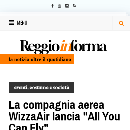
MENU
Reggio
in
forma
la notizia oltre il quotidiano
eventi, costume e società
La compagnia aerea
WizzaAir lancia "All You
Can Fly"