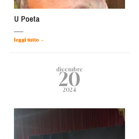
U Poeta
leggi tutto
→
dicembre
20
2024