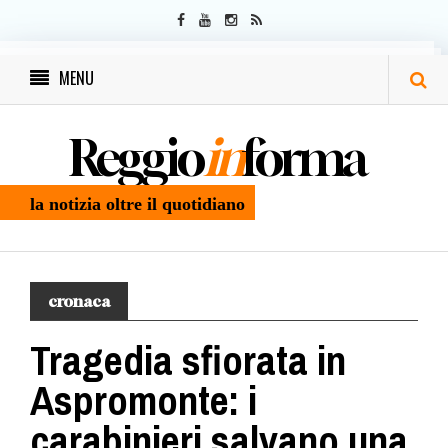
MENU
Reggio
in
forma
la notizia oltre il quotidiano
cronaca
Tragedia sfiorata in
Aspromonte: i
carabinieri salvano una