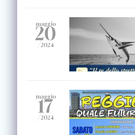
maggio
20
/
2024
maggio
17
/
2024