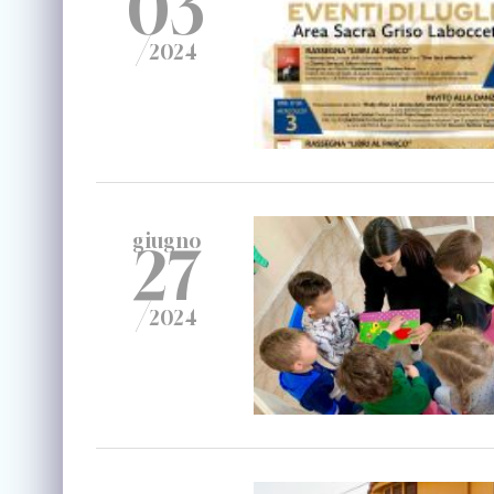
03
/
2024
giugno
27
/
2024