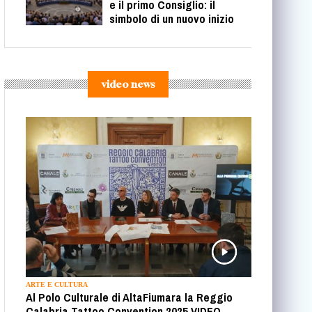
e il primo Consiglio: il
simbolo di un nuovo inizio
video news
ARTE E CULTURA
Al Polo Culturale di AltaFiumara la Reggio
Calabria Tattoo Convention 2025 VIDEO