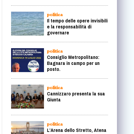
centrodestra ridisegna la
geografia della
rappresentanza
politica
Il tempo delle opere invisibili
e la responsabilità di
governare
politica
Consiglio Metropolitano:
Bagnara in campo per un
posto.
politica
Cannizzaro presenta la sua
Giunta
politica
L’Arena dello Stretto, Atena