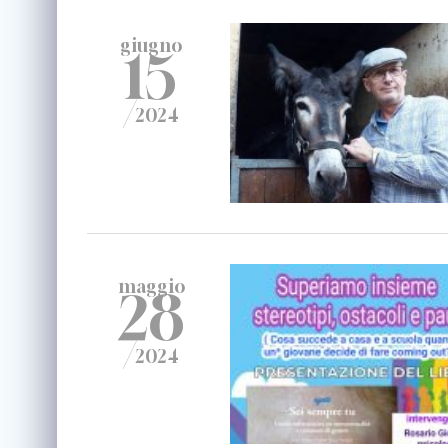
giugno
15
/
2024
maggio
28
/
2024