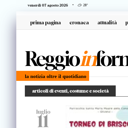
venerdì 07 agosto 2026
28
°
prima pagina
cronaca
attualità
p
generazione z
Reggio
in
for
la notizia oltre il quotidiano
articoli di eventi, costume e società
luglio
11