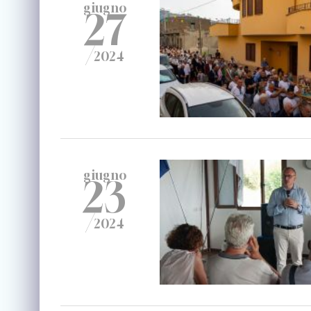
giugno
27
/
2024
giugno
23
/
2024