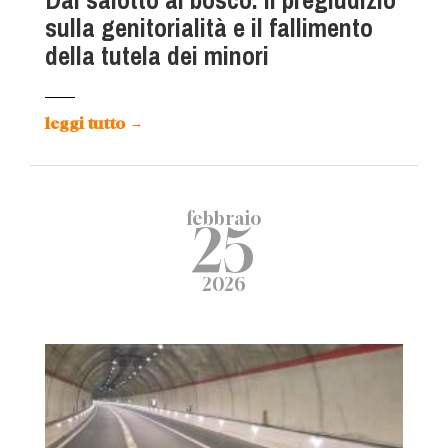
Dal salotto al bosco: il pregiudizio
sulla genitorialità e il fallimento
della tutela dei minori
leggi tutto
→
febbraio
25
2026