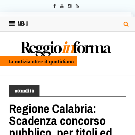
MENU
Reggio
in
forma
la notizia oltre il quotidiano
attualità
Regione Calabria:
Scadenza concorso
pubblico, per titoli ed