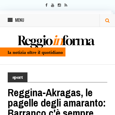
MENU
Reggio
in
forma
la notizia oltre il quotidiano
sport
Reggina-Akragas, le
pagelle degli amaranto:
Barranco c'è sempre,