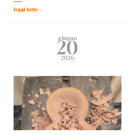
leggi tutto
→
giugno
20
2026