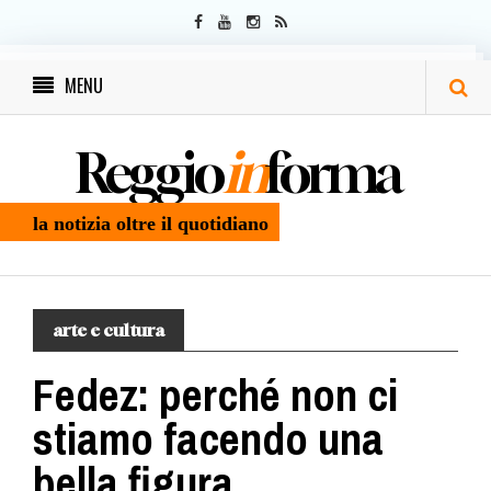
MENU
Reggio
in
forma
la notizia oltre il quotidiano
arte e cultura
Fedez: perché non ci
stiamo facendo una
bella figura