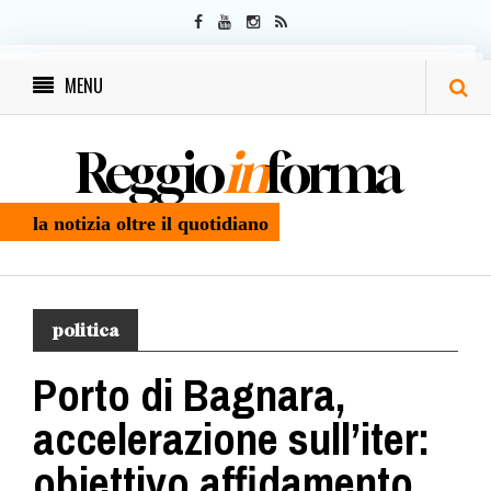
MENU
Reggio
in
forma
la notizia oltre il quotidiano
politica
Porto di Bagnara,
accelerazione sull’iter:
obiettivo affidamento