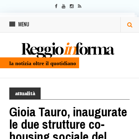
MENU
Reggio
in
forma
la notizia oltre il quotidiano
attualità
Gioia Tauro, inaugurate
le due strutture co-
housing sociale del