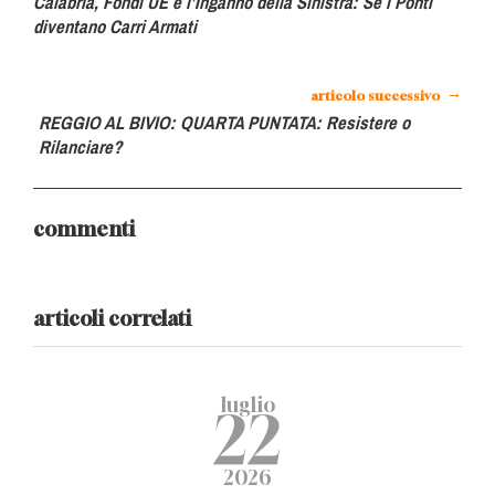
Calabria, Fondi UE e l’Inganno della Sinistra: Se i Ponti
diventano Carri Armati
→
articolo successivo
REGGIO AL BIVIO: QUARTA PUNTATA: Resistere o
Rilanciare?
commenti
articoli correlati
luglio
22
2026