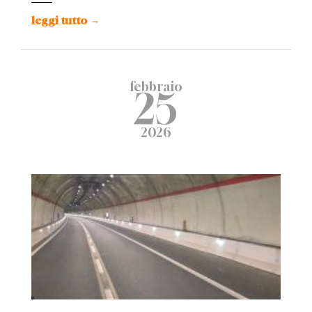
leggi tutto
→
febbraio
25
2026