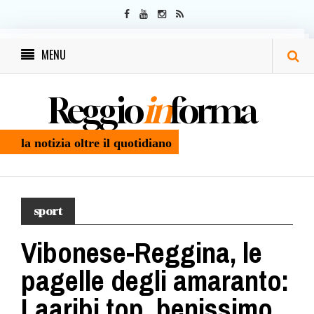
MENU
Reggio
in
forma
la notizia oltre il quotidiano
sport
Vibonese-Reggina, le
pagelle degli amaranto:
Laaribi top, benissimo