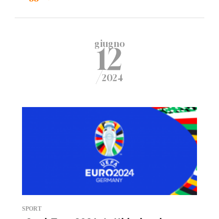
giugno
12
/
2024
SPORT