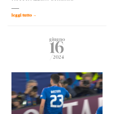
leggi tutto
→
giugno
16
/
2024