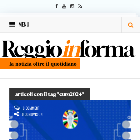
MENU
Reggio
in
forma
la notizia oltre il quotidiano
articoli con il tag "euro2024"
0 COMMENTI
0 CONDIVISIONI