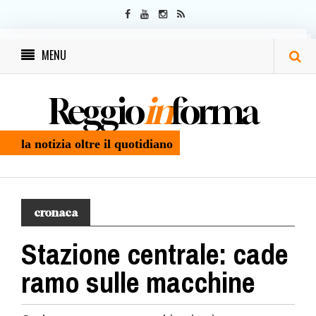
MENU
Reggio
in
forma
la notizia oltre il quotidiano
cronaca
Stazione centrale: cade
ramo sulle macchine