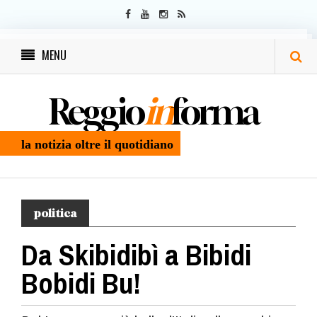
MENU
Reggio
in
forma
la notizia oltre il quotidiano
politica
Da Skibidibì a Bibidi
Bobidi Bu!