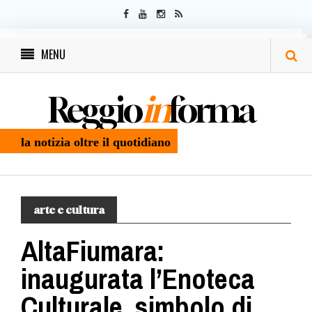
MENU
Reggio
in
forma
la notizia oltre il quotidiano
arte e cultura
AltaFiumara:
inaugurata l’Enoteca
Culturale, simbolo di