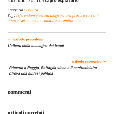
sacrificabile o in un
capro espiatorio
.
Categoria :
Politica
Tag :
referendum
giustizia
magistratura
procura
correnti
amm
governo meloni
comitato si
comitato no
←
articolo precedente
L’albero della cuccagna dei bandi
→
articolo successivo
Primarie a Reggio, Battaglia vince e il centrosinistra
ritrova una sintesi politica
commenti
articoli correlati