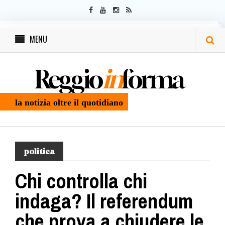
MENU
Reggio
in
forma
la notizia oltre il quotidiano
politica
Chi controlla chi
indaga? Il referendum
che prova a chiudere le