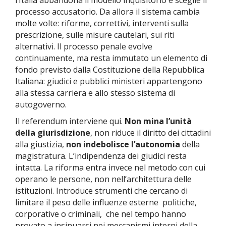
l’Italia abbandona il modello inquisitorio e sceglie il
processo accusatorio. Da allora il sistema cambia
molte volte: riforme, correttivi, interventi sulla
prescrizione, sulle misure cautelari, sui riti
alternativi. Il processo penale evolve
continuamente, ma resta immutato un elemento di
fondo previsto dalla Costituzione della Repubblica
Italiana: giudici e pubblici ministeri appartengono
alla stessa carriera e allo stesso sistema di
autogoverno.
Il referendum interviene qui.
Non mina l’unità
della giurisdizione
, non riduce il diritto dei cittadini
alla giustizia,
non indebolisce l’autonomia
della
magistratura. L’indipendenza dei giudici resta
intatta. La riforma entra invece nel metodo con cui
operano le persone, non nell’architettura delle
istituzioni. Introduce strumenti che cercano di
limitare il peso delle influenze esterne politiche,
corporative o criminali, che nel tempo hanno
provato a insinuarsi nei meccanismi interni della