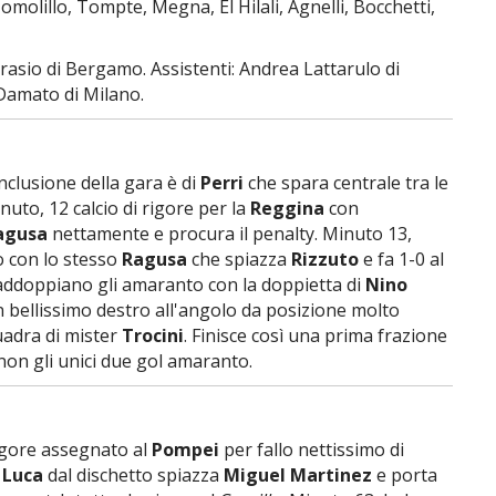
molillo, Tompte, Megna, El Hilali, Agnelli, Bocchetti,
asio di Bergamo. Assistenti: Andrea Lattarulo di
Damato di Milano.
nclusione della gara è di
Perri
che spara centrale tra le
inuto, 12 calcio di rigore per la
Reggina
con
agusa
nettamente e procura il penalty. Minuto 13,
o con lo stesso
Ragusa
che spiazza
Rizzuto
e fa 1-0 al
raddoppiano gli amaranto con la doppietta di
Nino
 bellissimo destro all'angolo da posizione molto
quadra di mister
Trocini
. Finisce così una prima frazione
 non gli unici due gol amaranto.
rigore assegnato al
Pompei
per fallo nettissimo di
 Luca
dal dischetto spiazza
Miguel Martinez
e porta