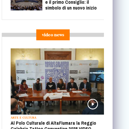
e il primo Consiglio: il
simbolo di un nuovo inizio
video news
ARTE E CULTURA
Al Polo Culturale di AltaFiumara la Reggio
Calabria Tattoo Convention 2025 VIDEO