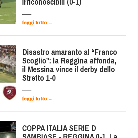
irriconoscibili (0-1)
leggi tutto
→
Disastro amaranto al “Franco
Scoglio”: la Reggina affonda,
il Messina vince il derby dello
Stretto 1-0
leggi tutto
→
COPPA ITALIA SERIE D
SAMBIASE - REGGINA 0-1. La