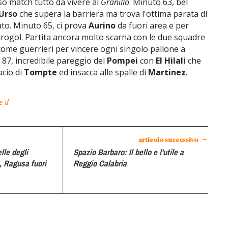
sso match tutto da vivere al
Granillo
. Minuto 63, bel
Urso
che supera la barriera ma trova l'ottima parata di
ato. Minuto 65, ci prova
Aurino
da fuori area e per
rogol. Partita ancora molto scarna con le due squadre
ome guerrieri per vincere ogni singolo pallone a
87, incredibile pareggio del
Pompei
con
El Hilali
che
bacio di
Tompte
ed insacca alle spalle di
Martinez
.
e d
→
articolo successivo
lle degli
Spazio Barbaro: Il bello e l'utile a
 Ragusa fuori
Reggio Calabria