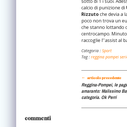
sotto di 1 i suoi. Ade
calcio di punizione di
Rizzuto
che devia a l
poco non trova un eu
che stanno lottando c
centrocampo. Minuto 
raccoglie l''assist al 
Categoria :
Sport
Tag :
reggina
pompei
seri
←
articolo precedente
Reggina-Pompei, le page
amaranto: Malissimo Ba,
categoria. Ok Perri
commenti