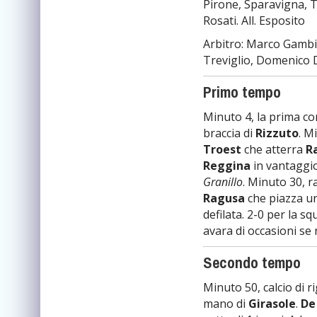
Pirone, Sparavigna, To
Rosati. All. Esposito
Arbitro: Marco Gambir
Treviglio, Domenico 
Primo tempo
Minuto 4, la prima co
braccia di
Rizzuto
. M
Troest
che atterra
R
Reggina
in vantaggi
Granillo
. Minuto 30, 
Ragusa
che piazza un
defilata. 2-0 per la s
avara di occasioni se
Secondo tempo
Minuto 50, calcio di 
mano di
Girasole
.
De