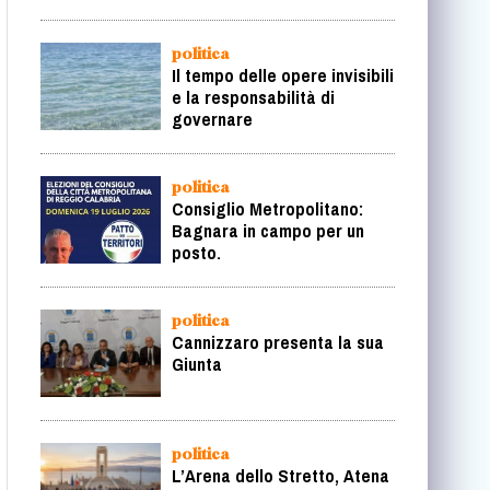
centrodestra ridisegna la
geografia della
rappresentanza
politica
Il tempo delle opere invisibili
e la responsabilità di
governare
politica
Consiglio Metropolitano:
Bagnara in campo per un
posto.
politica
Cannizzaro presenta la sua
Giunta
politica
L’Arena dello Stretto, Atena