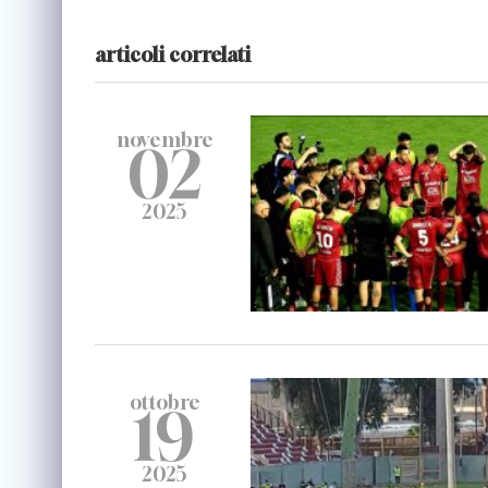
articoli correlati
novembre
02
2025
ottobre
19
2025