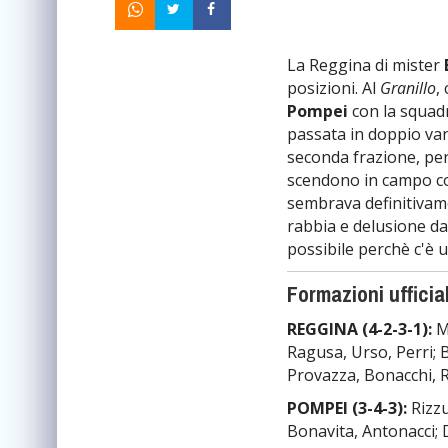
La Reggina di mister
posizioni. Al
Granillo
,
Pompei
con la squad
passata in doppio van
seconda frazione, però
scendono in campo co
sembrava definitivamen
rabbia e delusione da
possibile perchè c'è
Formazioni ufficial
REGGINA (4-2-3-1):
Ma
Ragusa, Urso, Perri; 
Provazza, Bonacchi, Ro
POMPEI (3-4-3):
Rizzu
Bonavita, Antonacci; 