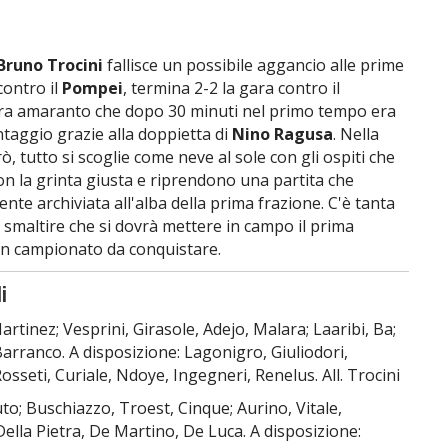
Bruno Trocini
fallisce un possibile aggancio alle prime
 contro il
Pompei
, termina 2-2 la gara contro il
ra amaranto che dopo 30 minuti nel primo tempo era
taggio grazie alla doppietta di
Nino Ragusa
. Nella
, tutto si scoglie come neve al sole con gli ospiti che
n la grinta giusta e riprendono una partita che
te archiviata all'alba della prima frazione. C'è tanta
 smaltire che si dovrà mettere in campo il prima
 un campionato da conquistare.
i
rtinez; Vesprini, Girasole, Adejo, Malara; Laaribi, Ba;
Barranco. A disposizione: Lagonigro, Giuliodori,
sseti, Curiale, Ndoye, Ingegneri, Renelus. All. Trocini
to; Buschiazzo, Troest, Cinque; Aurino, Vitale,
Della Pietra, De Martino, De Luca. A disposizione: