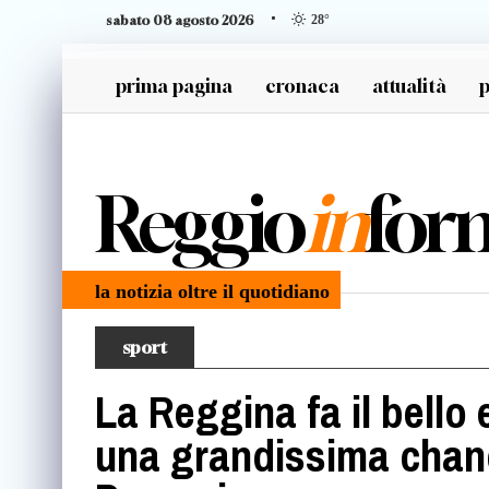
sabato 08 agosto 2026
28
°
prima pagina
cronaca
attualità
p
generazione z
Reggio
in
for
la notizia oltre il quotidiano
sport
La Reggina fa il bello
una grandissima chance