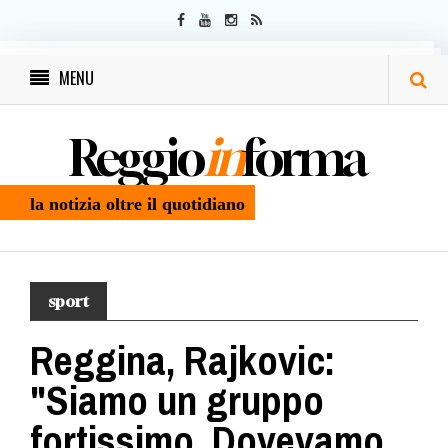
MENU
Reggio
in
forma
la notizia oltre il quotidiano
sport
Reggina, Rajkovic:
"Siamo un gruppo
fortissimo. Dovevamo