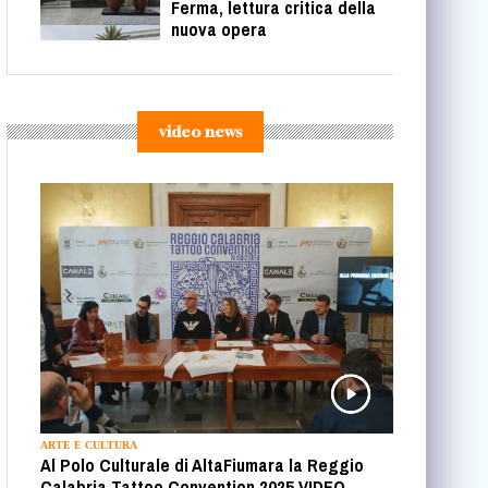
Ferma, lettura critica della
nuova opera
video news
ARTE E CULTURA
Al Polo Culturale di AltaFiumara la Reggio
Calabria Tattoo Convention 2025 VIDEO