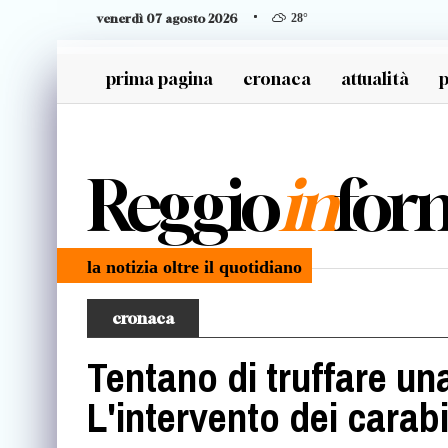
venerdì 07 agosto 2026
28
°
prima pagina
cronaca
attualità
p
generazione z
Reggio
in
for
la notizia oltre il quotidiano
cronaca
Tentano di truffare un
L'intervento dei carabi