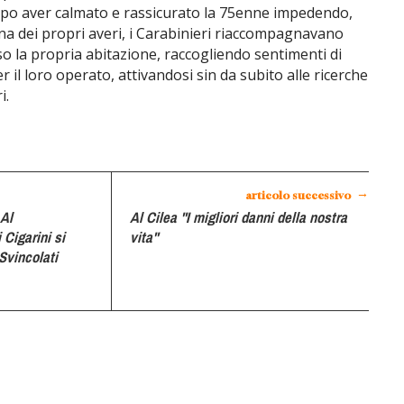
Dopo aver calmato e rassicurato la 75enne impedendo,
a dei propri averi, i Carabinieri riaccompagnavano
o la propria abitazione, raccogliendo sentimenti di
r il loro operato, attivandosi sin da subito alle ricerche
i.
→
articolo successivo
 Al
Al Cilea "I migliori danni della nostra
 Cigarini si
vita"
Svincolati