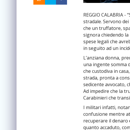
REGGIO CALABRIA - “Su
stradale. Servono dei
che un truffatore, sp
signora chiedendo la c
spese legali che avre
in seguito ad un incid
L’anziana donna, preo
una ingente somma di d
che custodiva in casa,
strada, pronta a cons
sedicente avvocato, c
Ad impedire che la tr
Carabinieri che transi
I militari infatti, no
confusione mentre att
recuperare il denaro e
quanto accaduto, com