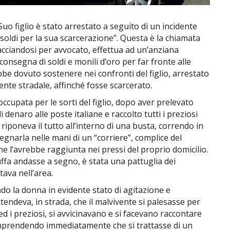
o figlio è stato arrestato a seguito di un incidente
 soldi per la sua scarcerazione”. Questa è la chiamata
acciandosi per avvocato, effettua ad un’anziana
onsegna di soldi e monili d’oro per far fronte alle
bbe dovuto sostenere nei confronti del figlio, arrestato
ente stradale, affinché fosse scarcerato.
ccupata per le sorti del figlio, dopo aver prelevato
enaro alle poste italiane e raccolto tutti i preziosi
 riponeva il tutto all’interno di una busta, correndo in
egnarla nelle mani di un “corriere”, complice del
he l’avrebbe raggiunta nei pressi del proprio domicilio.
uffa andasse a segno, è stata una pattuglia dei
tava nell’area.
tando la donna in evidente stato di agitazione e
endeva, in strada, che il malvivente si palesasse per
d i preziosi, si avvicinavano e si facevano raccontare
prendendo immediatamente che si trattasse di un