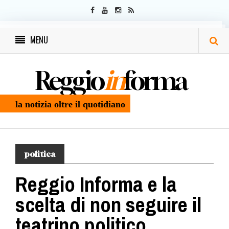
MENU
Reggio
in
forma
la notizia oltre il quotidiano
politica
Reggio Informa e la
scelta di non seguire il
teatrino politico