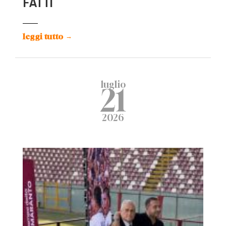
FATTI
leggi tutto
→
luglio
21
2026