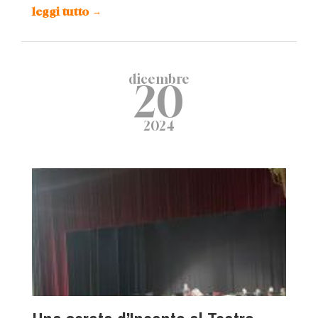
leggi tutto
→
dicembre
20
2024