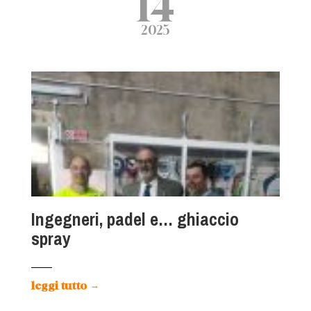
14
2025
Ingegneri, padel e… ghiaccio
spray
leggi tutto
→