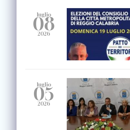
luglio
08
2026
luglio
05
2026