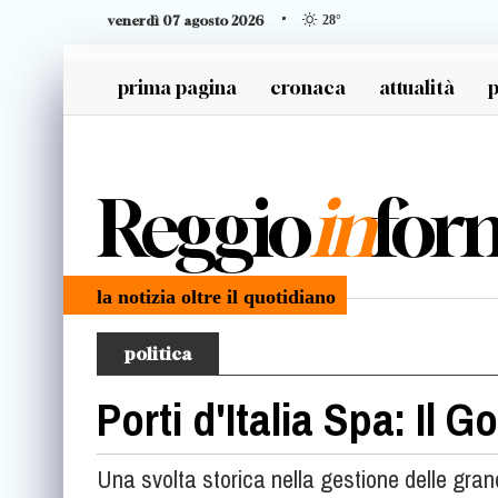
venerdì 07 agosto 2026
28
°
prima pagina
cronaca
attualità
p
generazione z
Reggio
in
for
la notizia oltre il quotidiano
politica
Porti d'Italia Spa: Il 
Una svolta storica nella gestione delle grand