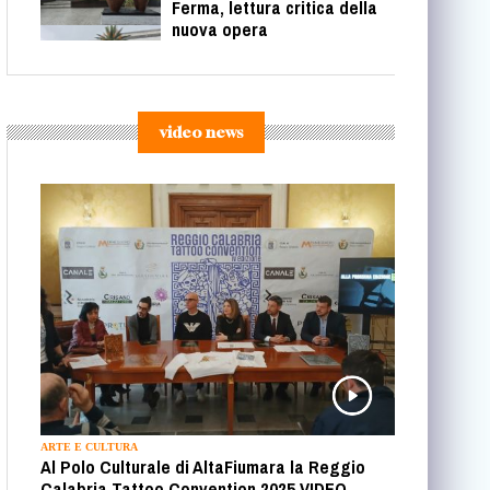
Ferma, lettura critica della
nuova opera
video news
ARTE E CULTURA
Al Polo Culturale di AltaFiumara la Reggio
Calabria Tattoo Convention 2025 VIDEO