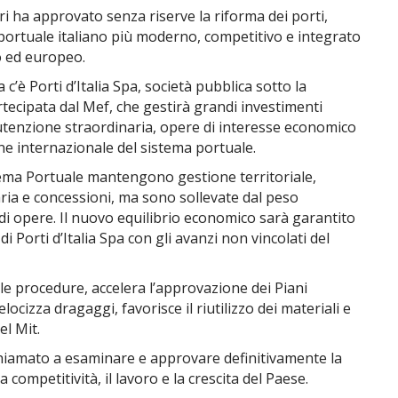
tri ha approvato senza riserve la riforma dei porti,
ortuale italiano più moderno, competitivo e integrato
o ed europeo.
 c’è Porti d’Italia Spa, società pubblica sotto la
rtecipata dal Mef, che gestirà grandi investimenti
utenzione straordinaria, opere di interesse economico
e internazionale del sistema portuale.
tema Portuale mantengono gestione territoriale,
ia e concessioni, ma sono sollevate dal peso
ndi opere. Il nuovo equilibrio economico sarà garantito
di Porti d’Italia Spa con gli avanzi non vincolati del
 le procedure, accelera l’approvazione dei Piani
locizza dragaggi, favorisce il riutilizzo dei materiali e
el Mit.
chiamato a esaminare e approvare definitivamente la
a competitività, il lavoro e la crescita del Paese.