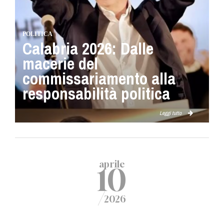
POLITICA
Calabria 2026: Dalle
macerie del
commissariamento alla
responsabilità politica
Leggi tutto
aprile
10
/
2026