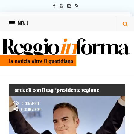
MENU
Reggio
in
forma
la notizia oltre il quotidiano
articoli con il tag "presidente regione
calabria"
0 COMMENTI
0 CONDIVISIONI