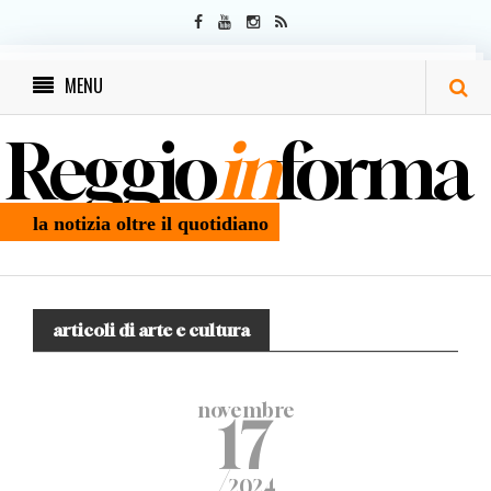
MENU
Reggio
in
forma
la notizia oltre il quotidiano
articoli di arte e cultura
novembre
17
/
2024