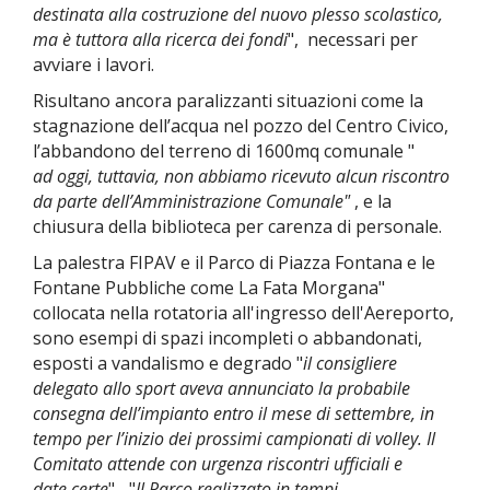
destinata alla costruzione del nuovo plesso scolastico,
ma è tuttora alla ricerca dei fondi
",
necessari per
avviare i lavori.
Risultano ancora paralizzanti situazioni come la
stagnazione dell’acqua nel pozzo del Centro Civico,
l’abbandono del terreno di 1600mq comunale "
ad
oggi, tuttavia, non
abbiamo ricevuto alcun riscontro
da parte dell’Amministrazione Comunale"
,
e la
chiusura della biblioteca per carenza di personale.
La palestra FIPAV e il Parco di Piazza Fontana e le
Fontane Pubbliche come La Fata Morgana"
collocata nella rotatoria all'ingresso dell'Aereporto,
sono esempi di spazi incompleti o abbandonati,
esposti a vandalismo e degrado "
il consigliere
delegato allo sport
aveva annunciato la probabile
consegna dell’impianto entro il mese di settembre, in
tempo per
l’inizio dei prossimi campionati di volley. Il
Comitato attende con urgenza riscontri ufficiali e
date
certe
"... "
Il Parco
realizzato in tempi