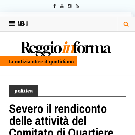
MENU
Reggio
in
forma
la notizia oltre il quotidiano
politica
Severo il rendiconto
delle attività del
Comitato di Quartiere