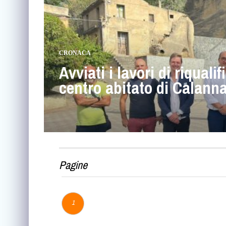
CRONACA
Avviati i lavori di riquali
centro abitato di Calanna 
Pagine
1