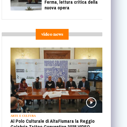
Ferma, lettura critica della
nuova opera
video news
ARTE E CULTURA
Al Polo Culturale di AltaFiumara la Reggio
Calabria Tattoo Convention 2025 VIDEO