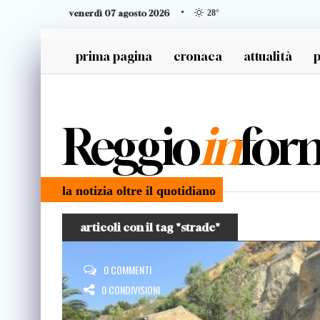
venerdì 07 agosto 2026
28
°
prima pagina
cronaca
attualità
p
generazione z
Reggio
in
for
la notizia oltre il quotidiano
articoli con il tag "strade"
0 COMMENTI
0 CONDIVISIONI