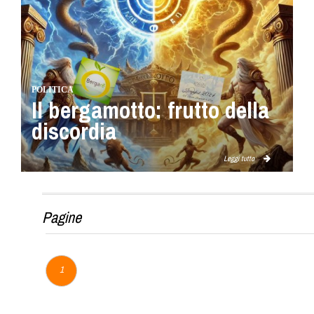
POLITICA
Il bergamotto: frutto della
discordia
Leggi tutto
Pagine
1