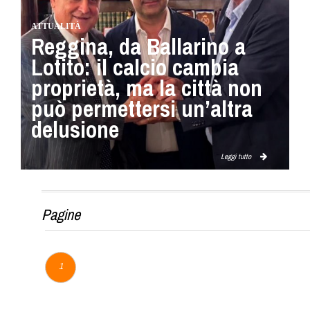
ATTUALITÀ
Reggina, da Ballarino a
Lotito: il calcio cambia
proprietà, ma la città non
può permettersi un’altra
delusione
Leggi tutto
Pagine
1