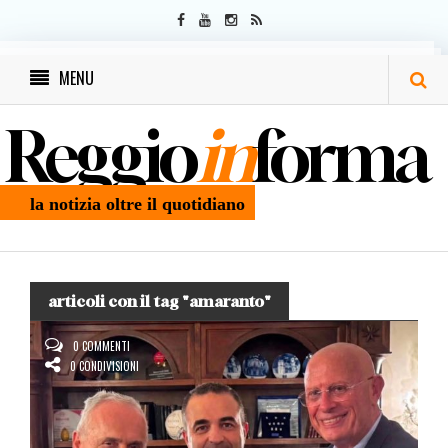
MENU
Reggio
in
forma
la notizia oltre il quotidiano
articoli con il tag "amaranto"
0 COMMENTI
0 CONDIVISIONI